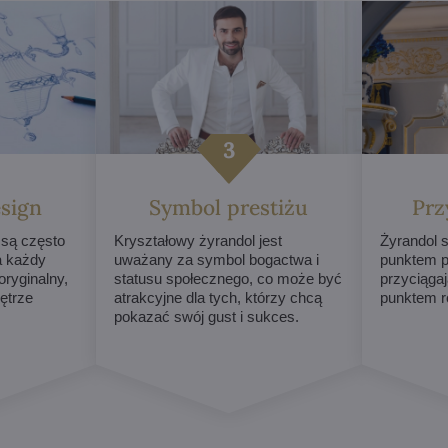
sign
Symbol prestiżu
Prz
 są często
Kryształowy żyrandol jest
Żyrandol s
a każdy
uważany za symbol bogactwa i
punktem p
ryginalny,
statusu społecznego, co może być
przyciągaj
ętrze
atrakcyjne dla tych, którzy chcą
punktem r
pokazać swój gust i sukces.