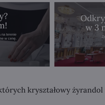
y?
Odkry
m!
w 3 
na terenie
Z
one w cenę.
których kryształowy żyrandol