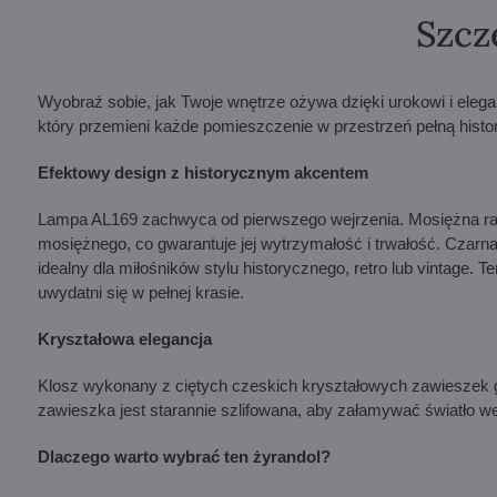
Szcz
Wyobraź sobie, jak Twoje wnętrze ożywa dzięki urokowi i eleganc
który przemieni każde pomieszczenie w przestrzeń pełną histori
Efektowy design z historycznym akcentem
Lampa AL169 zachwyca od pierwszego wejrzenia. Mosiężna r
mosiężnego, co gwarantuje jej wytrzymałość i trwałość. Czar
idealny dla miłośników stylu historycznego, retro lub vintage. T
uwydatni się w pełnej krasie.
Kryształowa elegancja
Klosz wykonany z ciętych czeskich kryształowych zawieszek g
zawieszka jest starannie szlifowana, aby załamywać światło we
Dlaczego warto wybrać ten żyrandol?