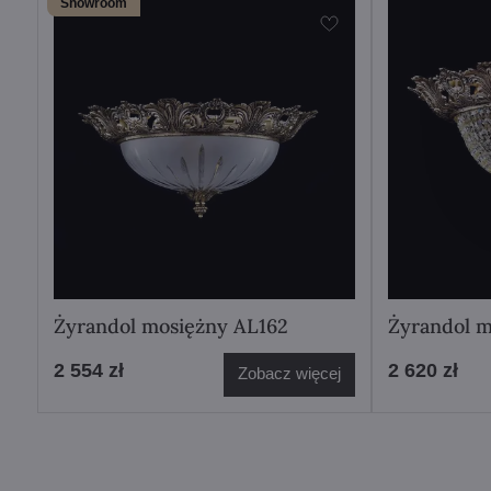
Showroom
Żyrandol mosiężny AL162
Żyrandol m
2 554 zł
2 620 zł
Zobacz więcej