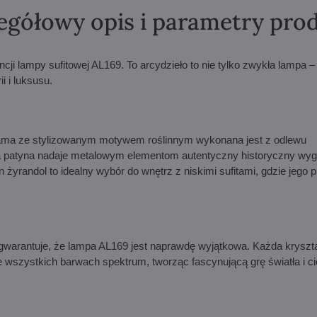
egółowy opis i parametry pro
ji lampy sufitowej AL169. To arcydzieło to nie tylko zwykła lampa – t
i i luksusu.
ama ze stylizowanym motywem roślinnym wykonana jest z odlewu
na patyna nadaje metalowym elementom autentyczny historyczny wyg
en żyrandol to idealny wybór do wnętrz z niskimi sufitami, gdzie jego 
warantuje, że ​​lampa AL169 jest naprawdę wyjątkowa. Każda kryszt
 wszystkich barwach spektrum, tworząc fascynującą grę światła i ci