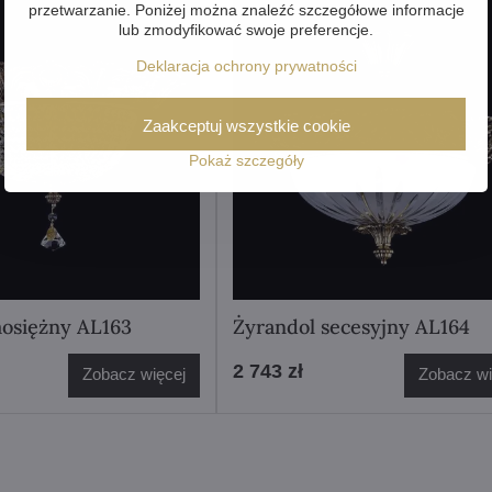
przetwarzanie. Poniżej można znaleźć szczegółowe informacje
lub zmodyfikować swoje preferencje.
Deklaracja ochrony prywatności
Zaakceptuj wszystkie cookie
Pokaż szczegóły
osiężny AL163
Żyrandol secesyjny AL164
2 743 zł
Zobacz więcej
Zobacz wi