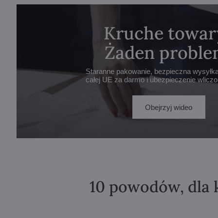
Kruche towar
Żaden proble
Staranne pakowanie, bezpieczna wysyłka 
całej UE za darmo i ubezpieczenie wlicz
Obejrzyj wideo
10 powodów, dla 