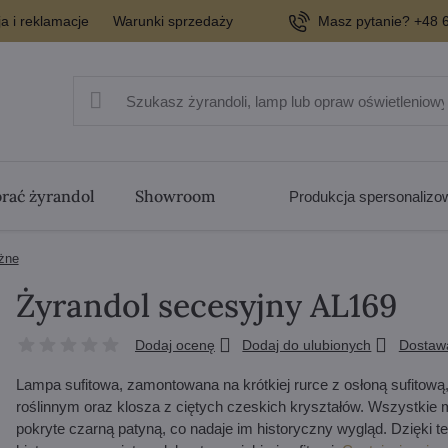
a i reklamacje
Warunki sprzedaży
Masz pytanie? +48 6
rać żyrandol
Showroom
Produkcja spersonaliz
żne
Żyrandol secesyjny AL169
Dodaj ocenę
Dodaj do ulubionych
Dostaw
Lampa sufitowa, zamontowana na krótkiej rurce z osłoną sufitow
roślinnym oraz klosza z ciętych czeskich kryształów. Wszystki
pokryte czarną patyną, co nadaje im historyczny wygląd. Dzięki te