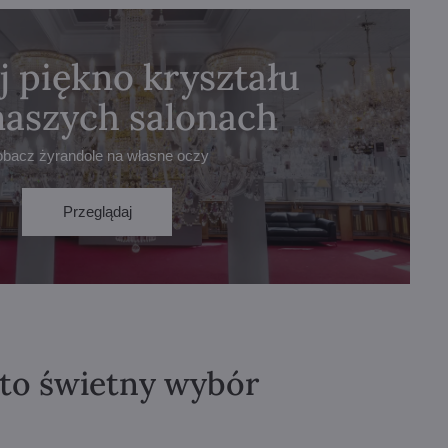
j piękno kryształu
naszych salonach
obacz żyrandole na własne oczy
Przeglądaj
 to świetny wybór