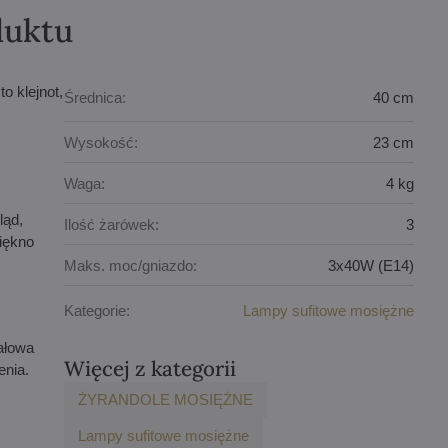
duktu
o klejnot,
Średnica:
40 cm
Wysokość:
23 cm
Waga:
4 kg
ląd,
Ilość żarówek:
3
piękno
Maks. moc/gniazdo:
3x40W (E14)
Kategorie:
Lampy sufitowe mosiężne
ałowa
Więcej z kategorii
enia.
ŻYRANDOLE MOSIĘŻNE
Lampy sufitowe mosiężne