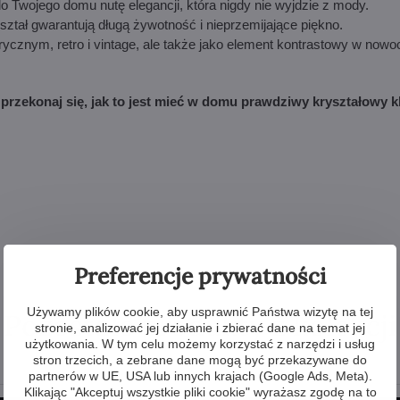
o Twojego domu nutę elegancji, która nigdy nie wyjdzie z mody.
ztał gwarantują długą żywotność i nieprzemijające piękno.
orycznym, retro i vintage, ale także jako element kontrastowy w no
i przekonaj się, jak to jest mieć w domu prawdziwy kryształowy kl
Preferencje prywatności
Używamy plików cookie, aby usprawnić Państwa wizytę na tej
Pozostałe produkty z kolekcji
stronie, analizować jej działanie i zbierać dane na temat jej
użytkowania. W tym celu możemy korzystać z narzędzi i usług
stron trzecich, a zebrane dane mogą być przekazywane do
partnerów w UE, USA lub innych krajach (Google Ads, Meta).
Klikając "Akceptuj wszystkie pliki cookie" wyrażasz zgodę na to