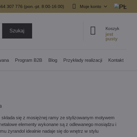
64 307 776 (pon.-pt. 8:00-16:00)
Moje konto
Koszyk
Szukaj
owana
Program B2B
Blog
Przykłady realizacji
Kontakt
a
ą, składa się z mosiężnej ramy ze stylizowanym motywem
e metalowe elementy wykonane są z odlewanego mosiądzu i
mu żyrandol idealnie nadaje się do wnętrz w stylu