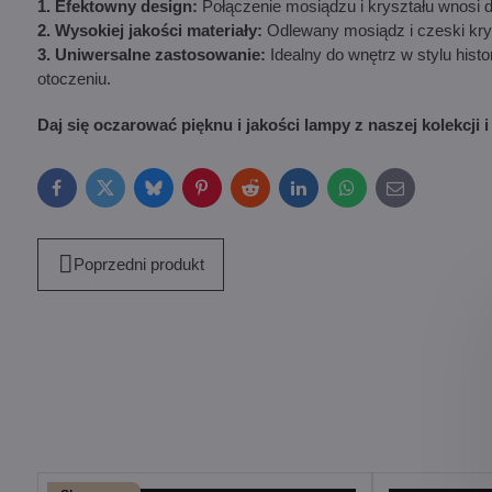
1. Efektowny design:
Połączenie mosiądzu i kryształu wnosi d
2. Wysokiej jakości materiały:
Odlewany mosiądz i czeski krys
3. Uniwersalne zastosowanie:
Idealny do wnętrz w stylu hist
otoczeniu.
Daj się oczarować pięknu i jakości lampy z naszej kolekcji 
Facebook
Twitter
Bluesky
Pinterest
Reddit
LinkedIn
WhatsApp
E-
mail
Poprzedni produkt