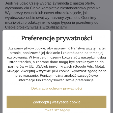
Jeśli nie udało Ci się wybrać żyrandola z naszej oferty,
wykonamy dla Ciebie kompletnie niestandardowy produkt.
Wystarczy rysunek lub nawet obrazek/zdjęcie, jak
wyobrażasz sobie swój wymarzony żyrandol. Ocenimy
możliwości produkcyjne i w ciągu tygodnia prześlemy do
Ciebie projekty wraz z wizualizacjami.
Preferencje prywatności
Z prostymi modyfikacjami możemy sobie poradzić w ciągu 3-
4 tygodni, natomiast bardziej skomplikowane zmiany lub
żyrandol na zamówienie potrwają około 8-10 tygodni. Jeśli
Używamy plików cookie, aby usprawnić Państwa wizytę na tej
budowa lub remont Twojego domu trwa dłużej, to nic nie
stronie, analizować jej działanie i zbierać dane na temat jej
szkodzi - z przyjemnością przechowamy dla Ciebie żyrandol
użytkowania. W tym celu możemy korzystać z narzędzi i usług
w naszym magazynie.
stron trzecich, a zebrane dane mogą być przekazywane do
partnerów w UE, USA lub innych krajach (Google Ads, Meta).
Czy chcesz mieć dostosowany do potrzeb
Klikając "Akceptuj wszystkie pliki cookie" wyrażasz zgodę na to
żyrandol kryształowy? A może chcesz po
przetwarzanie. Poniżej można znaleźć szczegółowe
informacje lub zmodyfikować swoje preferencje.
prostu zasięgnąć porady?
Deklaracja ochrony prywatności
Niezależnie od tego, czy jesteś architektem, projektantem,
czy wybierasz kryształową oprawę do własnego domu, daj
Zaakceptuj wszystkie cookie
nam znać. Chętnie doradzimy Ci w wyborze odpowiedniego
żyrandola i opcji jego modyfikacji lub wspólnie z Tobą
Pokaż szczegóły
zaprojektujemy oprawę na miarę Twojego wnętrza.