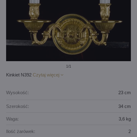
1
/1
Kinkiet N392
Czytaj więcej
Wysokość:
23 cm
Szerokość:
34 cm
Waga:
3,6 kg
Ilość żarówek:
2