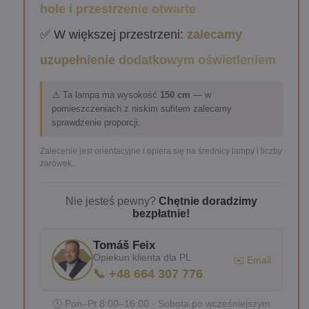
hole i przestrzenie otwarte
✅ W większej przestrzeni:
zalecamy
uzupełnienie dodatkowym oświetleniem
⚠️ Ta lampa ma wysokość
150 cm
— w
pomieszczeniach z niskim sufitem zalecamy
sprawdzenie proporcji.
Zalecenie jest orientacyjne i opiera się na średnicy lampy i liczby
żarówek.
Nie jesteś pewny?
Chętnie doradzimy
bezpłatnie!
Tomáš Feix
Opiekun klienta dla PL
✉️ Email
📞 +48 664 307 776
🕐 Pon–Pt 8:00–16:00 · Sobota po wcześniejszym