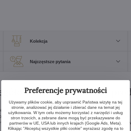
Kolekcja
Najczęstsze pytania
Preferencje prywatności
egółowy opis i parametry pro
Używamy plików cookie, aby usprawnić Państwa wizytę na tej
stronie, analizować jej działanie i zbierać dane na temat jej
ogato zdobiony wycinanymi kryształowymi zawieszkami, a specjalna
użytkowania. W tym celu możemy korzystać z narzędzi i usług
zproszenia światła. Ten luksusowy czeski żyrandol kryształowy to
stron trzecich, a zebrane dane mogą być przekazywane do
ych, jak i nowoczesnych wnętrz z wysokimi sufitami. Oferujemy w w
partnerów w UE, USA lub innych krajach (Google Ads, Meta).
Klikając "Akceptuj wszystkie pliki cookie" wyrażasz zgodę na to