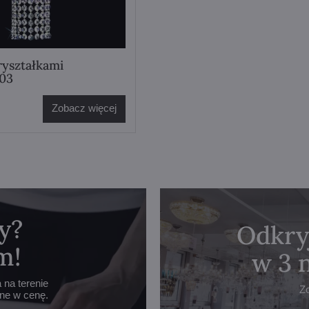
ryształkami
03
Zobacz więcej
y?
Odkry
m!
w 3 
na terenie
Z
one w cenę.