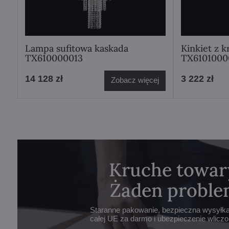
Lampa sufitowa kaskada
Kinkiet z k
TX610000013
TX6101000
14 128 zł
3 222 zł
Zobacz więcej
Kruche towar
Żaden proble
Staranne pakowanie, bezpieczna wysyłka 
całej UE za darmo i ubezpieczenie wlicz