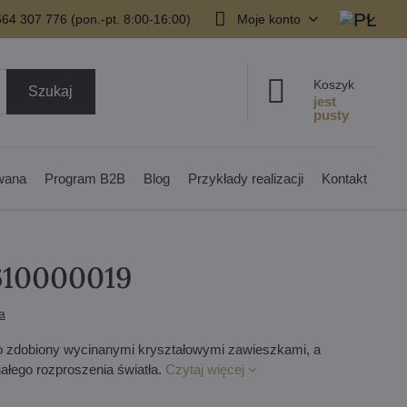
64 307 776 (pon.-pt. 8:00-16:00)
Moje konto
Koszyk
Szukaj
owana
Program B2B
Blog
Przykłady realizacji
Kontakt
610000019
a
ato zdobiony wycinanymi kryształowymi zawieszkami, a
ałego rozproszenia światła.
Czytaj więcej