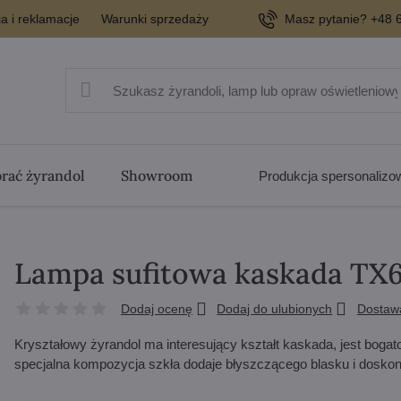
a i reklamacje
Warunki sprzedaży
Masz pytanie? +48 6
rać żyrandol
Showroom
Produkcja spersonaliz
Lampa sufitowa kaskada TX
Dodaj ocenę
Dodaj do ulubionych
Dostaw
Kryształowy żyrandol ma interesujący kształt kaskada, jest bog
specjalna kompozycja szkła dodaje błyszczącego blasku i doskon