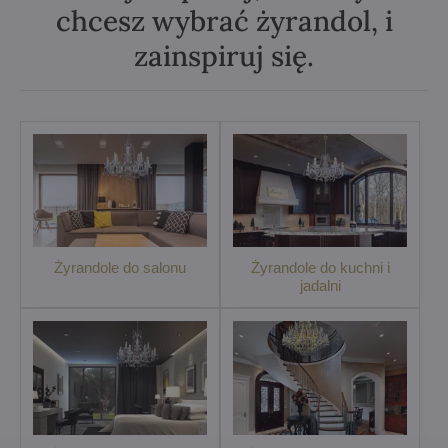
chcesz wybrać żyrandol, i
zainspiruj się.
Żyrandole do salonu
Żyrandole do kuchni i
jadalni