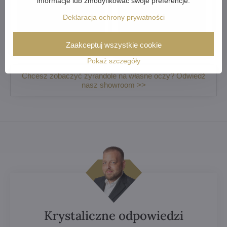
informacje lub zmodyfikować swoje preferencje.
Deklaracja ochrony prywatności
Nowoczesne oświetlenie
Żyrandole mosiężne
Zaakceptuj wszystkie cookie
Pokaż szczegóły
Chcesz zobaczyć żyrandole na własne oczy? Odwiedź
nasz showroom >>
Krystaliczne odpowiedzi