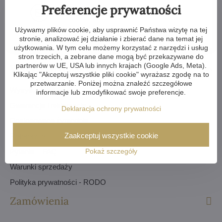
Preferencje prywatności
feix​@artcrystal​.cz
Używamy plików cookie, aby usprawnić Państwa wizytę na tej
stronie, analizować jej działanie i zbierać dane na temat jej
użytkowania. W tym celu możemy korzystać z narzędzi i usług
stron trzecich, a zebrane dane mogą być przekazywane do
partnerów w UE, USA lub innych krajach (Google Ads, Meta).
Wszystko o zakupie
Klikając "Akceptuj wszystkie pliki cookie" wyrażasz zgodę na to
przetwarzanie. Poniżej można znaleźć szczegółowe
Wysyłka i płatność
informacje lub zmodyfikować swoje preferencje.
Gwarancja i reklamacje
Deklaracja ochrony prywatności
Dostosowane żyrandole
Zaakceptuj wszystkie cookie
Referencje
Pytania – FAQ
Pokaż szczegóły
Warunki sprzedaży
Polityka prywatności - RODO
Zamówienia