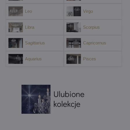
Leo
Virgo
Libra
Scorpius
Sagittarius
Capricornus
Aquarius
Pisces