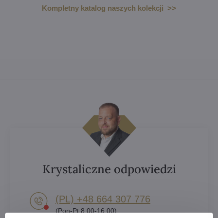
Kompletny katalog naszych kolekcji >>
Krystaliczne odpowiedzi
(PL) +48 664 307 776
(Pon-Pt 8:00-16:00)