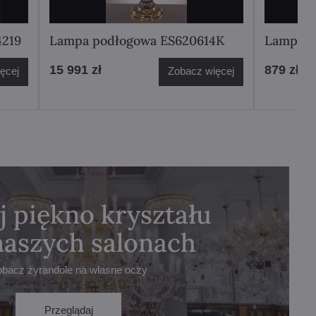
4219
Lampa podłogowa ES620614K
Lampa s
15 991 zł
879 zł
ęcej
Zobacz więcej
j piękno kryształu
naszych salonach
obacz żyrandole na własne oczy
Przeglądaj