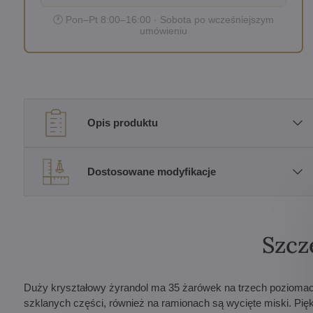
🕐 Pon–Pt 8:00–16:00 · Sobota po wcześniejszym
umówieniu
Opis produktu
Dostosowane modyfikacje
Szcz
Duży kryształowy żyrandol ma 35 żarówek na trzech poziomach
szklanych części, również na ramionach są wycięte miski. Pięk