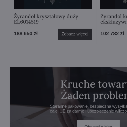
Żyrandol kryształowy duży
Zyrandol k
EL6014519
ekskluzyw
188 650 zł
102 782 zł
Zobacz więcej
Kruche towar
Żaden proble
Staranne pakowanie, bezpieczna wysyłka 
całej UE za darmo i ubezpieczenie wlicz
Obejrzyj wideo