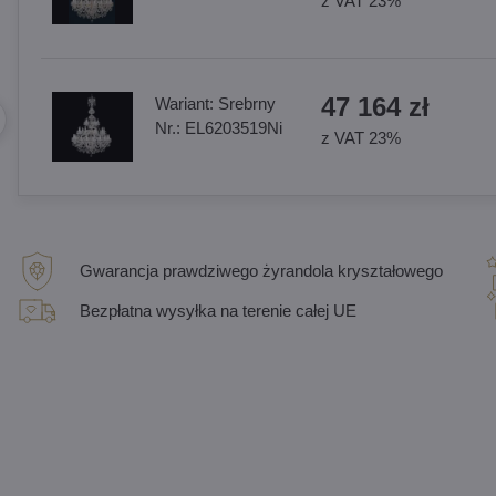
z VAT 23%
47 164 zł
Wariant:
Srebrny
Nr.:
EL6203519Ni
z VAT 23%
Gwarancja prawdziwego żyrandola kryształowego
Bezpłatna wysyłka na terenie całej UE