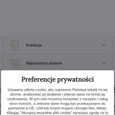
Kolekcja
Najczęstsze pytania
Preferencje prywatności
egółowy opis i parametry pro
Używamy plików cookie, aby usprawnić Państwa wizytę na tej
stronie, analizować jej działanie i zbierać dane na temat jej
użytkowania. W tym celu możemy korzystać z narzędzi i usług
stron trzecich, a zebrane dane mogą być przekazywane do
. Ciało żyrandola jest wyprodukowane z ręcznie dmuchanych i cięt
partnerów w UE, USA lub innych krajach (Google Ads, Meta).
no i blask żyrandola zwiększają dziesiątki ciętych zawieszków z kry
Klikając "Akceptuj wszystkie pliki cookie" wyrażasz zgodę na to