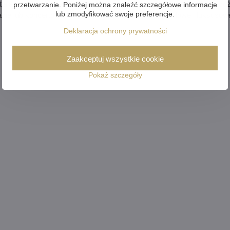
tlają wnętrze wszystkimi odcieniami tęczy. Oprawa nadaje się do du
przetwarzanie. Poniżej można znaleźć szczegółowe informacje
lub zmodyfikować swoje preferencje.
alne lub koncertowe, kościoły lub świątynie, sale hotelowe i luksusow
Deklaracja ochrony prywatności
Zaakceptuj wszystkie cookie
Pokaż szczegóły