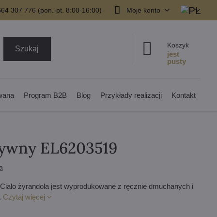
64 307 776 (pon.-pt. 8:00-16:00)
Moje konto
Koszyk
Szukaj
owana
Program B2B
Blog
Przykłady realizacji
Kontakt
zywny EL6203519
a
Ciało żyrandola jest wyprodukowane z ręcznie dmuchanych i
.
Czytaj więcej