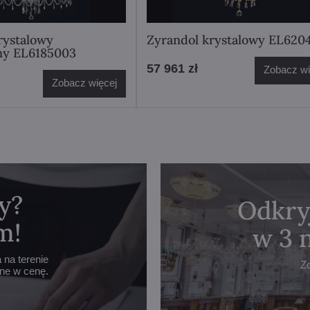
rystalowy
Zyrandol krystalowy EL620
ny EL6185003
57 961 zł
Zobacz wi
Zobacz więcej
y?
Odkry
m!
w 3 
na terenie
Z
one w cenę.