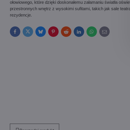
ołowiowego, które dzięki doskonałemu załamaniu światła oświe
przestronnych wnętrz z wysokimi sufitami, takich jak sale teatr
rezydencje.
Facebook
Twitter
Bluesky
Pinterest
Reddit
LinkedIn
WhatsApp
E-
mail