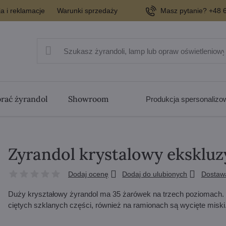
a i reklamacje
Warunki sprzedaży
Masz pytanie? +48 6
rać żyrandol
Showroom
Produkcja spersonaliz
Zyrandol krystalowy eksklu
Dodaj ocenę
Dodaj do ulubionych
Dostaw
Duży kryształowy żyrandol ma 35 żarówek na trzech poziomach. 
ciętych szklanych części, również na ramionach są wycięte miski