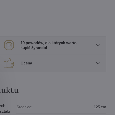
10 powodów, dla których warto
kupić żyrandol
Ocena
duktu
ych
Średnica:
125 cm
ształu