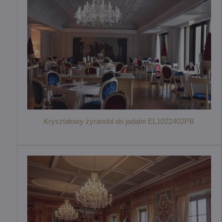
Kryształowy żyrandol do jadalni EL1022402PB