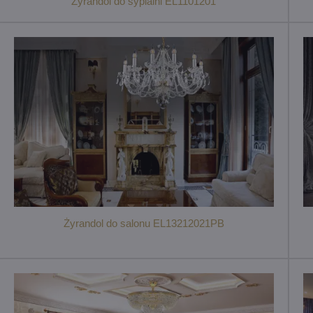
Żyrandol do sypialni EL1101201
Żyrandol do salonu EL13212021PB