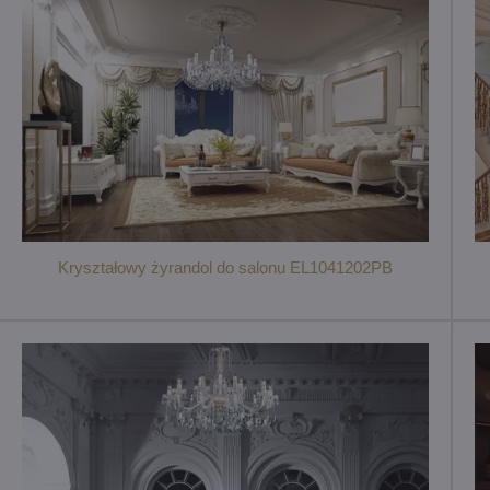
Kryształowy żyrandol do salonu EL1041202PB