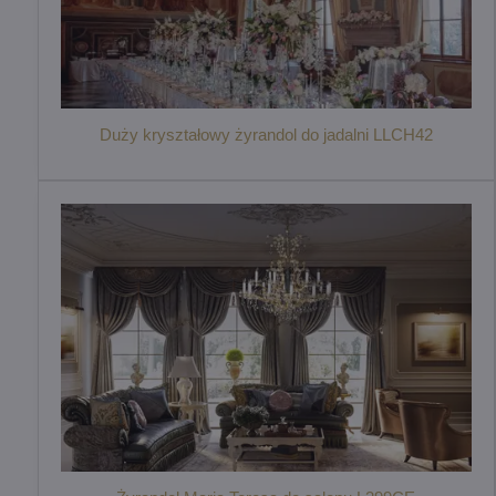
Duży kryształowy żyrandol do jadalni LLCH42