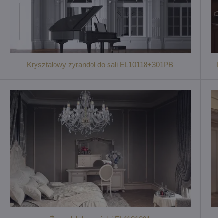
Kryształowy żyrandol do sali EL10118+301PB