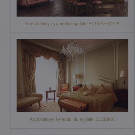
Kryształowy żyrandol do jadalni EL1375+502PB
Kryształowy żyrandol do sypialni EL110801