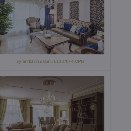
Żyrandol do salonu EL1378+402PB