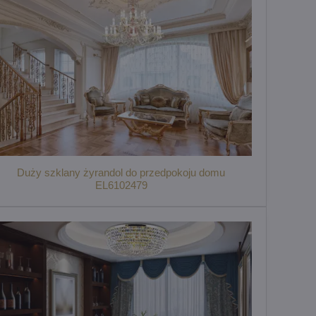
Duży szklany żyrandol do przedpokoju domu
EL6102479