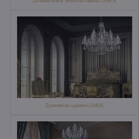
Żyrandol Maria Teresa do salonu L399CE
Żyrandol do sypialni L134CE