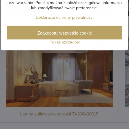
przetwarzanie. Poniżej można znaleźć szczegółowe informacje
lub zmodyfikować swoje preferencje.
Deklaracja ochrony prywatności
Żyrandol do salonu L09019CLN
Zaakceptuj wszystkie cookie
Pokaż szczegóły
Lampa sufitowa do sypialni TX306400015