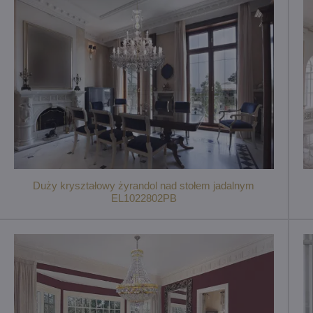
Duży kryształowy żyrandol nad stołem jadalnym
EL1022802PB