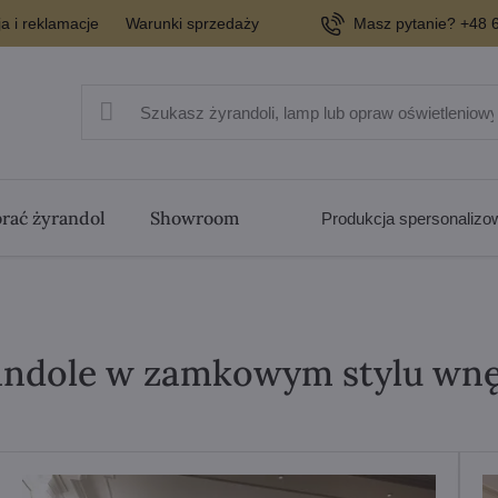
a i reklamacje
Warunki sprzedaży
Masz pytanie? +48 6
rać żyrandol
Showroom
Produkcja spersonaliz
andole w zamkowym stylu wnę