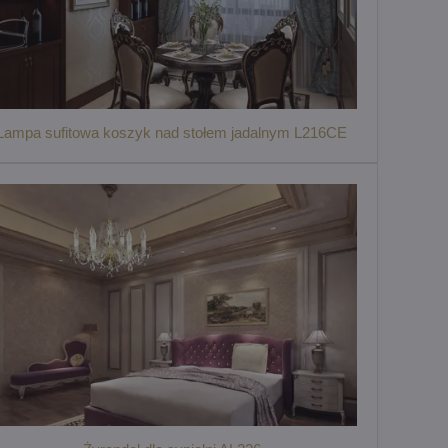
Lampa sufitowa koszyk nad stołem jadalnym L216CE