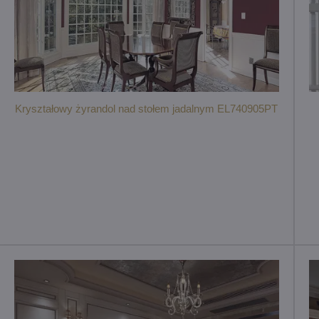
Kryształowy żyrandol nad stołem jadalnym EL740905PT