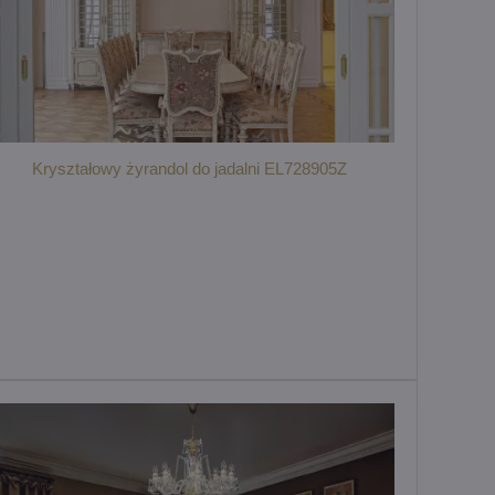
Kryształowy żyrandol do jadalni EL728905Z