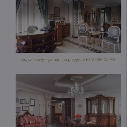
Kryształowy żyrandol na przyjęcie EL1028+402PB