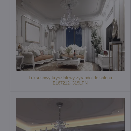
Luksusowy kryształowy żyrandol do salonu
EL67212+319LPN