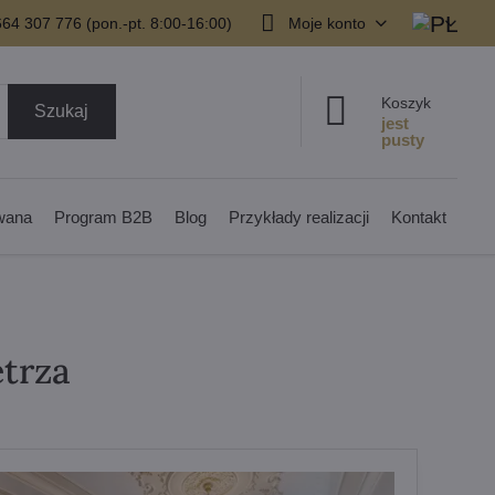
64 307 776 (pon.-pt. 8:00-16:00)
Moje konto
Koszyk
Szukaj
owana
Program B2B
Blog
Przykłady realizacji
Kontakt
trza