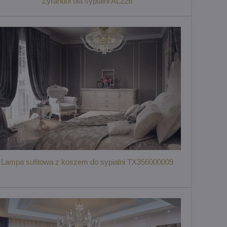
Żyrandol dla sypialni AL226
Lampa sufitowa z koszem do sypialni TX356000009