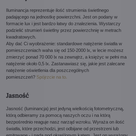
Iluminancja reprezentuje ilość strumienia świetlnego
padającego na jednostkę powierzchni. Jest on podany w
formacie lux i jest bardzo łatwy do znalezienia. Wystarczy
podzielić strumień świetlny przez powierzchnię w metrach
kwadratowych.
Aby dać Ci wyobrażenie: standardowe natężenie światła w
pomieszczeniach waha się od 150-2000 lx, w lecie możesz
zmierzyć ponad 70 000 lx na zewnątrz, a księżyc w pełni ma
natężenie około 0,5 lx. Zastanawiasz się, jakie jest zalecane
natężenie oświetlenia dla poszczególnych
pomieszczeń?
Spójrzcie na to.
Jasność
Jasność (luminancja) jest jedyną wielkością fotometryczną,
którą odbieramy za pomocą naszych oczu i na którą
bezpośrednio reaguje nasz narząd wzroku. Wyraża on ilość
światła, które przechodzi, jest odbijane od przestrzeni lub
emitowane - i pada pod określonym kątem. Jest on wyrażony