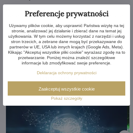
Potrzebujesz porady?
Skontaktuj się z nami
. Chętnie Ci
Preferencje prywatności
pomożemy. Wspólnie dostosujemy Twój dom do tonów, które
najbardziej Ci odpowiadają.
Używamy plików cookie, aby usprawnić Państwa wizytę na tej
stronie, analizować jej działanie i zbierać dane na temat jej
użytkowania. W tym celu możemy korzystać z narzędzi i usług
stron trzecich, a zebrane dane mogą być przekazywane do
partnerów w UE, USA lub innych krajach (Google Ads, Meta).
Facebook
Twitter
Bluesky
Pinterest
Reddit
LinkedIn
WhatsApp
E-
Klikając "Akceptuj wszystkie pliki cookie" wyrażasz zgodę na to
mail
przetwarzanie. Poniżej można znaleźć szczegółowe
informacje lub zmodyfikować swoje preferencje.
Deklaracja ochrony prywatności
Inne artykuły:
Zaakceptuj wszystkie cookie
Pokaż szczegóły