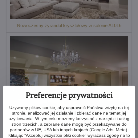
Nowoczesny żyrandol kryształowy w salonie AL016
Preferencje prywatności
Używamy plików cookie, aby usprawnić Państwa wizytę na tej
stronie, analizować jej działanie i zbierać dane na temat jej
użytkowania. W tym celu możemy korzystać z narzędzi i usług
Kryształowy żyrandol do nowoczesnego salonu AL180
stron trzecich, a zebrane dane mogą być przekazywane do
partnerów w UE, USA lub innych krajach (Google Ads, Meta).
Klikając "Akceptuj wszystkie pliki cookie" wyrażasz zgodę na to