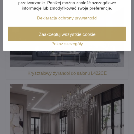
przetwarzanie. Poniżej można znaleźć szczegółowe
informacje lub zmodyfikować swoje preferencje.
Deklaracja ochrony prywatności
Zaakceptuj wszystkie cookie
Pokaż szczegóły
Kryształowy żyrandol do salonu L422CE