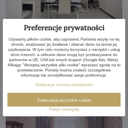
Preferencje prywatności
Używamy plików cookie, aby usprawnić Państwa wizytę na tej
stronie, analizować jej działanie i zbierać dane na temat jej
Do kuchni z niskimi sufitami polecamy
lampy przy suficie
,
użytkowania. W tym celu możemy korzystać z narzędzi i usług
lampy punktowe kryształowe
lub nawet
lampy sufitowe styl
stron trzecich, a zebrane dane mogą być przekazywane do
koszyk
, które są piękne, wywołują poczucie luksusu, a
partnerów w UE, USA lub innych krajach (Google Ads, Meta).
jednocześnie nie zajmują dużo miejsca. Jednocześnie
Klikając "Akceptuj wszystkie pliki cookie" wyrażasz zgodę na to
przetwarzanie. Poniżej można znaleźć szczegółowe
zapewniają one dużo rozproszonego światła, dzięki czemu
informacje lub zmodyfikować swoje preferencje.
pomieszczenie staje się optycznie większe.
Deklaracja ochrony prywatności
Zaakceptuj wszystkie cookie
Pokaż szczegóły