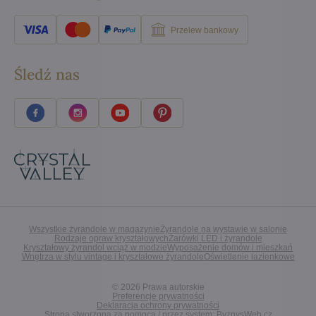
Przelew bankowy
Śledź nas
Wszystkie żyrandole w magazynie
Żyrandole na wystawie w salonie
Rodzaje opraw kryształowych
Żarówki LED i żyrandole
Kryształowy żyrandol wciąż w modzie
Wyposażenie domów i mieszkań
Wnętrza w stylu vintage i kryształowe żyrandole
Oświetlenie łazienkowe
©
2026
Prawa autorskie
Preferencje prywatności
Deklaracja ochrony prywatności
Strona stworzona za pomocą / przez system:
ByznysWeb.cz